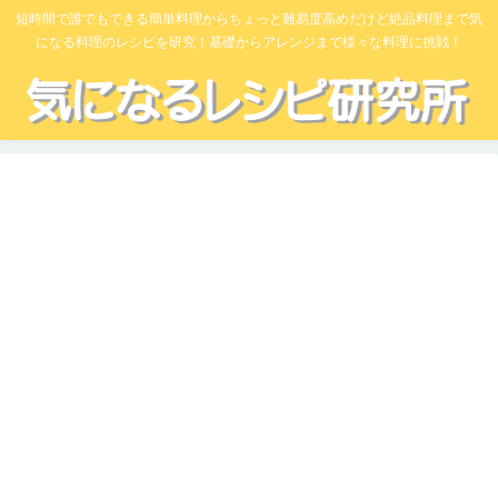
短時間で誰でもできる簡単料理からちょっと難易度高めだけど絶品料理まで気
になる料理のレシピを研究！基礎からアレンジまで様々な料理に挑戦！