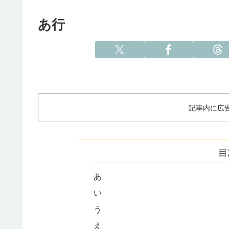
あ行
記事内に広
目
あ
い
う
え